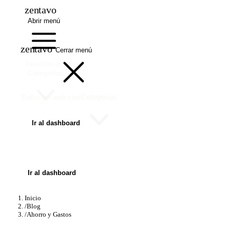
zentavo
Abrir menú
zentavo
Cerrar menú
Todos los artículos
Categorías
Categorías
Todos los artículos
Ir al dashboard
Ir al dashboard
Inicio
/
Blog
/
Ahorro y Gastos