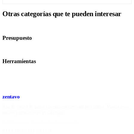
Otras categorías que te pueden interesar
Presupuesto
Herramientas
zentavo
App de control de gastos y presupuesto personal para latinos. Maneja pesos,
dólares y préstamos en un solo lugar.
©
2026
zentavo
. Todos los derechos reservados.
HERRAMIENTAS GRATIS