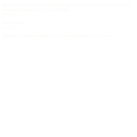
Plantilla de presupuesto
Calculadora 50/30/20
Presupuesto base cero
Control
de gastos
Zentavo vs YNAB vs Mobills
ENLACES
Soporte
Blog
LEGAL
Términos y condiciones
Aviso de privacidad
Política de cookies