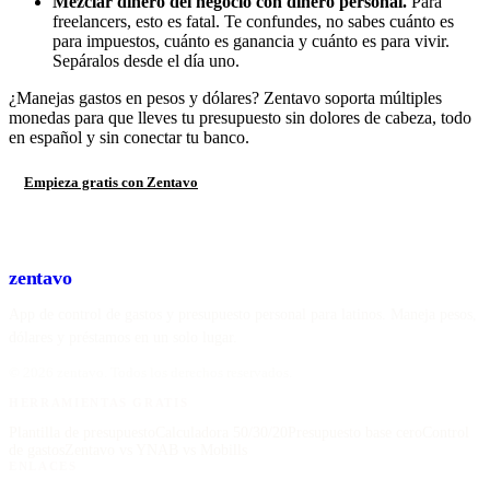
Mezclar dinero del negocio con dinero personal.
Para
freelancers, esto es fatal. Te confundes, no sabes cuánto es
para impuestos, cuánto es ganancia y cuánto es para vivir.
Sepáralos desde el día uno.
¿Manejas gastos en pesos y dólares? Zentavo soporta múltiples
monedas para que lleves tu presupuesto sin dolores de cabeza, todo
en español y sin conectar tu banco.
Empieza gratis con Zentavo
zentavo
App de control de gastos y presupuesto personal para latinos. Maneja pesos,
dólares y préstamos en un solo lugar.
©
2026
zentavo
. Todos los derechos reservados.
HERRAMIENTAS GRATIS
Plantilla de presupuesto
Calculadora 50/30/20
Presupuesto base cero
Control
de gastos
Zentavo vs YNAB vs Mobills
ENLACES